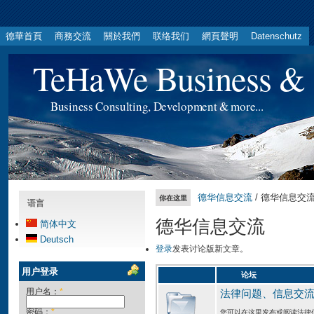
德華首頁
商務交流
關於我們
联络我们
網頁聲明
Datenschutz
TeHaWe Business & 
Business Consulting, Development & more...
德华信息交流
/ 德华信息交
你在这里
语言
德华信息交流
简体中文
Deutsch
登录
发表讨论版新文章。
用户登录
论坛
用户名：
*
法律问题、信息交
密码：
*
您可以在这里发布或阅读法律