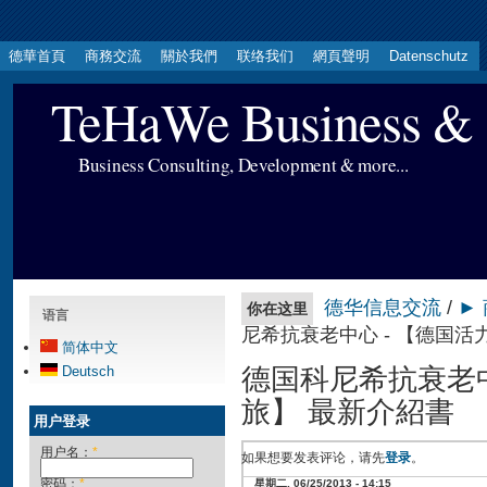
德華首頁
商務交流
關於我們
联络我们
網頁聲明
Datenschutz
TeHaWe Business & 
Business Consulting, Development & more...
德华信息交流
/
►
你在这里
语言
尼希抗衰老中心 - 【德国活
简体中文
德国科尼希抗衰老中
Deutsch
旅】 最新介紹書
用户登录
用户名：
*
如果想要发表评论，请先
登录
。
密码：
*
星期二, 06/25/2013 - 14:15