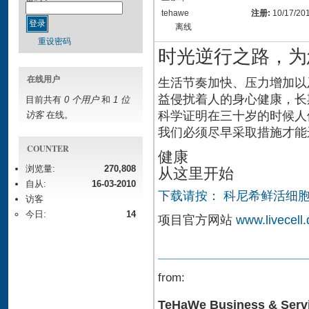
tehawe
注册:
10/17/20
离线
重设密码
时光逆行之路，为
在线用户
生活节奏加快、压力增加以
益侵扰着人的身心健康，长
目前共有
0 个用户
和
1 位
科学证明在三十岁的时候人
访客
在线。
我们必须尽早采取措施才能
COUNTER
健康
从这里开始
浏览量:
270,808
自从:
16-03-2010
下载请按： 科尼希鲜活细胞疗
访客
今日:
14
项目官方网站
www.livecell.
from:
TeHaWe Business & Serv