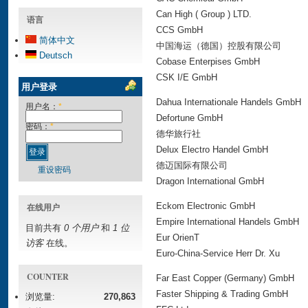
Can High ( Group ) LTD.
语言
CCS GmbH
简体中文
中国海运（德国）控股有限公司
Deutsch
Cobase Enterpises GmbH
CSK I/E GmbH
用户登录
Dahua Internationale Handels GmbH
用户名：
*
Defortune GmbH
密码：
*
德华旅行社
Delux Electro Handel GmbH
德迈国际有限公司
重设密码
Dragon International GmbH
在线用户
Eckom Electronic GmbH
Empire International Handels GmbH
目前共有
0 个用户
和
1 位
Eur OrienT
访客
在线。
Euro-China-Service Herr Dr. Xu
COUNTER
Far East Copper (Germany) GmbH
Faster Shipping & Trading GmbH
浏览量:
270,863