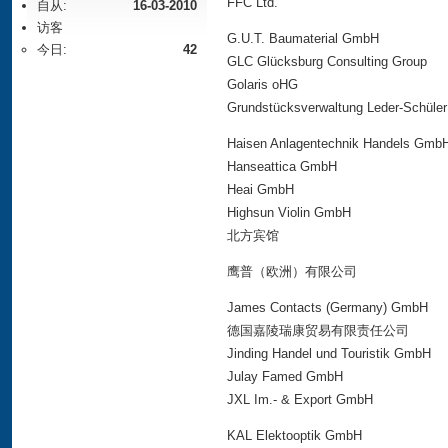
FFC Ltd.
自从:
16-03-2010
访客
G.U.T. Baumaterial GmbH
今日:
42
GLC Glücksburg Consulting Group
Golaris oHG
Grundstücksverwaltung Leder-Schüler
Haisen Anlagentechnik Handels Gmb
Hanseattica GmbH
Heai GmbH
Highsun Violin GmbH
北方宾馆
鹰普（欧洲）有限公司
James Contacts (Germany) GmbH
德国嘉陵瑞康贸易有限责任公司
Jinding Handel und Touristik GmbH
Julay Famed GmbH
JXL Im.- & Export GmbH
KAL Elektooptik GmbH