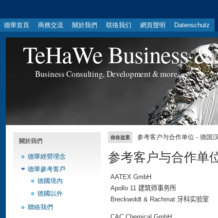
德華首頁
商務交流
關於我們
联络我们
網頁聲明
Datenschutz
TeHaWe Business & 
Business Consulting, Development & more...
参考客户与合作单位 - 德国
你在这里
關於我們
参考客户与合作单位 
德華經營理念
德華參考客戶
AATEX GmbH
德國境內
Apollo 11
建筑师事务所
德國以外
Breckwoldt & Rachmat
牙科
实验室
聯絡我們
CAC Chemical GmbH