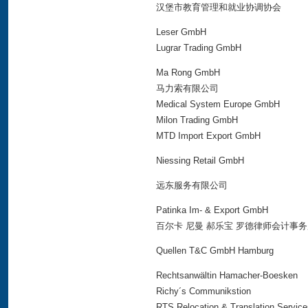
汉堡市教育管理和就业协调协会
Leser GmbH
Lugrar Trading GmbH
Ma Rong GmbH
马力索有限公司
Medical System Europe GmbH
Milon Trading GmbH
MTD Import Export GmbH
Niessing Retail GmbH
远东服务有限公司
Patinka Im- & Export GmbH
百尔卡 尼曼 郝乐宝 罗德律师会计事
Quellen T&C GmbH Hamburg
Rechtsanwältin Hamacher-Boesken
Richy´s Communikstion
RTS Relocation & Translation Service