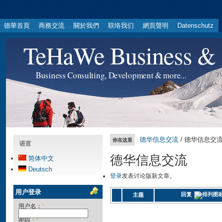
德華首頁
商務交流
關於我們
联络我们
網頁聲明
Datenschutz
TeHaWe Business & 
Business Consulting, Development & more...
德华信息交流
/ 德华信息交
你在这里
语言
德华信息交流
简体中文
Deutsch
登录
发表讨论版新文章。
用户登录
回复
主题
用户名：
*
密码：
*