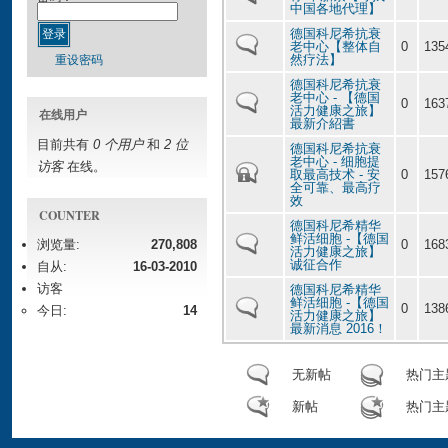
中国各地代理】
德国科尼希抗衰
老中心【整体自
0
135
然疗法】
重设密码
德国科尼希抗衰
老中心 - 【德国
0
163
活力健康之旅】
在线用户
最新介紹書
目前共有
0 个用户
和
2 位
德国科尼希抗衰
老中心 - 细胞提
访客
在线。
取最高技术 - 安
0
157
全可靠、最高疗
效
COUNTER
德国科尼希精华
鲜活细胞 -【德国
浏览量:
270,808
0
168
活力健康之旅】
诚征合作
自从:
16-03-2010
访客
德国科尼希精华
鲜活细胞 -【德国
0
138
今日:
14
活力健康之旅】
最新消息 2016！
无新帖
热门主
新帖
热门主