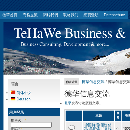
德華首頁
商務交流
關於我們
联络我们
網頁聲明
Datenschutz
TeHaWe Business & 
Business Consulting, Development & more...
德华信息交流
/ 德华信息交
你在这里
语言
德华信息交流
简体中文
Deutsch
登录
发表讨论版新文章。
用户登录
回
主题
视
复
用户名：
*
德国鲜活细胞 俗
称 羊胎素【寻找
0
182
密码：
*