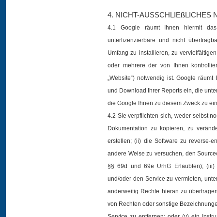
4. NICHT-AUSSCHLIEßLICHE
4.1 Google räumt Ihnen hiermit das b
unterlizenzierbare und nicht übertrag
Umfang zu installieren, zu vervielfältig
oder mehrere der von Ihnen kontrolli
„Website“) notwendig ist. Google räumt I
und Download Ihrer Reports ein, die unte
die Google Ihnen zu diesem Zweck zu ein
4.2 Sie verpflichten sich, weder selbst n
Dokumentation zu kopieren, zu veränd
erstellen; (ii) die Software zu reverse
andere Weise zu versuchen, den Sourc
§§ 69d und 69e UrhG Erlaubten); (iii
und/oder den Service zu vermieten, unter
anderweitig Rechte hieran zu übertrage
von Rechten oder sonstige Bezeichnunge
Service zu entfernen; oder (v) ein Inst