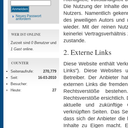
Die Nutzung der Inhalte de
Nutzers. Namentlich geken
Neues Passwort
anfordern
des jeweiligen Autors und
wieder. Mit der reinen Nu
keinerlei Vertragsverhältn
WER IST ONLINE
zustande.
Zurzeit sind
0 Benutzer
und
1 Gast
online.
2. Externe Links
COUNTER
Diese Website enthält Verk
Links"). Diese Websites u
Seitenaufrufe:
270,779
Betreiber. Der Anbieter h
Seit:
16-03-2010
externen Links die fremden 
Besucher:
Heute:
27
Rechtsverstöße besteh
Rechtsverstöße ersichtlich. D
aktuelle und zukünftige
verknüpften Seiten. Das Se
dass sich der Anbieter die
Inhalte zu Eigen macht. E