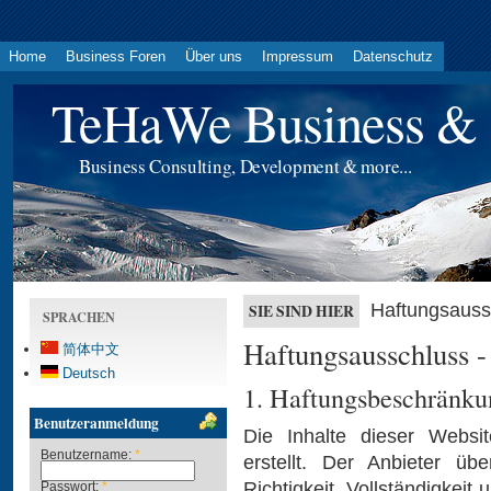
Home
Business Foren
Über uns
Impressum
Datenschutz
TeHaWe Business & 
Business Consulting, Development & more...
Haftungsauss
SIE SIND HIER
SPRACHEN
Haftungsausschluss -
简体中文
Deutsch
1. Haftungsbeschränku
Benutzeranmeldung
Die Inhalte dieser Websit
Benutzername:
*
erstellt. Der Anbieter ü
Richtigkeit, Vollständigkeit 
Passwort:
*