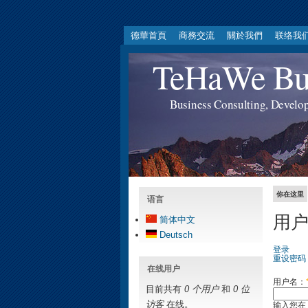
德華首頁
商務交流
關於我們
联络我
TeHaWe Bus
Business Consulting, Develo
你在这里
语言
用
简体中文
Deutsch
登录
重设密码
在线用户
用户名：
目前共有
0 个用户
和
0 位
访客
在线。
输入您在 T