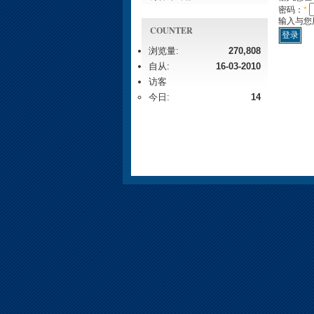
密码：
*
输入与您
COUNTER
浏览量:
270,808
自从:
16-03-2010
访客
今日:
14